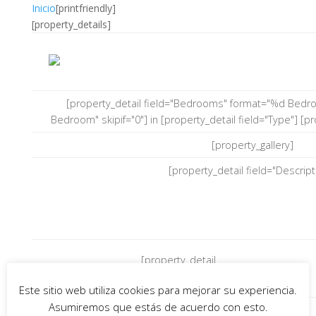
Inicio
[printfriendly]
[property_details]
[property_detail field="Bedrooms" format="%d Bedr
Bedroom" skipif="0"] in [property_detail field="Type"] [pr
[property_gallery]
[property_detail field="Descript
[property_detail
Referencia:
Precio:
field="Reference"]
Este sitio web utiliza cookies para mejorar su experiencia.
Asumiremos que estás de acuerdo con esto.
[property_detail