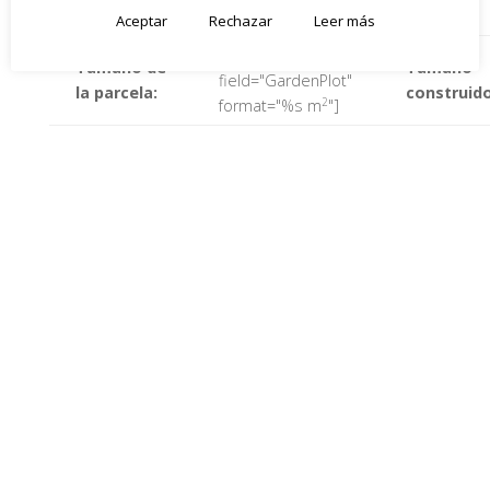
Cuarto:
Baño:
field="Bedrooms"]
Aceptar
Rechazar
Leer más
[property_detail
Tamaño de
Tamaño
field="GardenPlot"
la parcela:
construido
2
format="%s m
"]