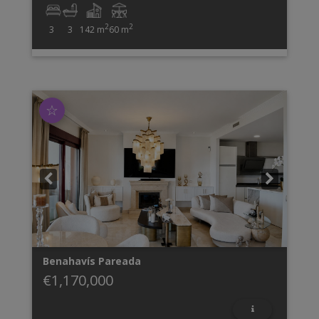
2
2
3
3
142 m
60 m
☆
Benahavís
Pareada
€1,170,000