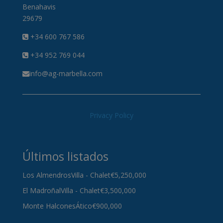
Benahavis
29679
+34 600 767 586
+34 952 769 044
info@ag-marbella.com
Privacy Policy
Últimos listados
Los Almendros
Villa - Chalet
€5,250,000
El Madroñal
Villa - Chalet
€3,500,000
Monte Halcones
Ático
€900,000