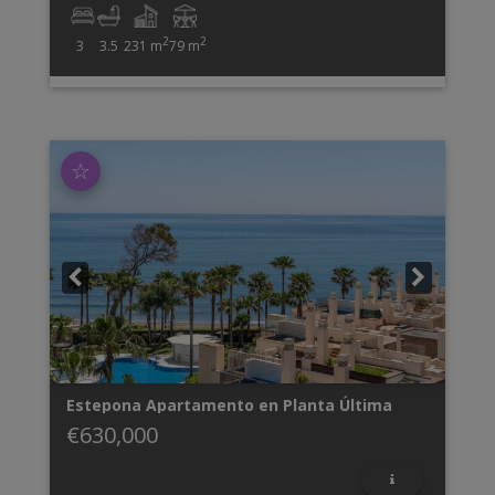
2
2
3
3.5
231 m
79 m
☆
Estepona
Apartamento en Planta Última
€630,000