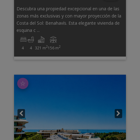
Descubra una propiedad excepcional en una de las
zonas más exclusivas y con mayor proyección de la
Costa del Sol: Benahavís. Esta elegante vivienda de
esquina c ...
2
2
4
4
321 m
156 m
☆