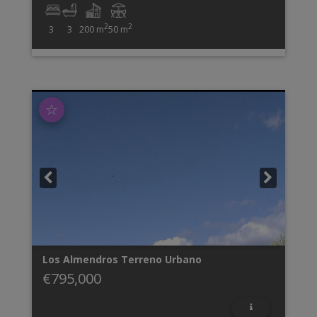
2
2
3
3
200 m
50 m
☆
Los Almendros
Terreno Urbano
€795,000