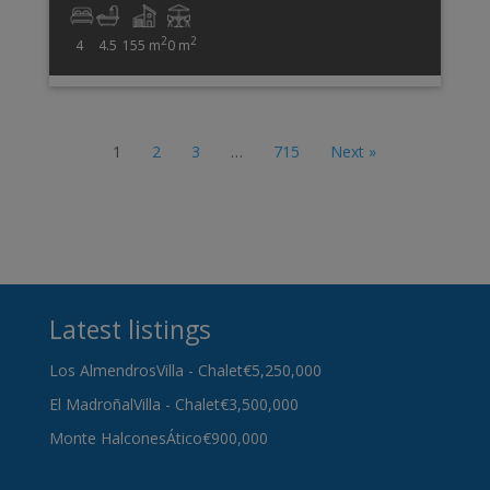
2
2
4
4.5
155 m
0 m
1
2
3
…
715
Next »
Latest listings
Los Almendros
Villa - Chalet
€5,250,000
El Madroñal
Villa - Chalet
€3,500,000
Monte Halcones
Ático
€900,000