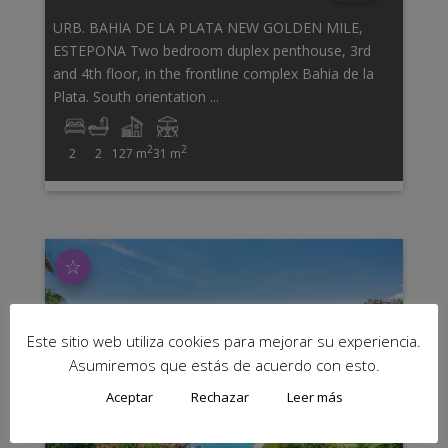
URB. BAHIA DE LA PLATA NEW GOLDEN MILE,
ESTEPONA Two bedroom duplex penthouse, 3rd
and 4th floor, in the frontline complex Bahia de la
Plata. South orientation ...
2
2
2
2
127 m
31 m
☆
Este sitio web utiliza cookies para mejorar su experiencia.
Asumiremos que estás de acuerdo con esto.
Aceptar
Rechazar
Leer más